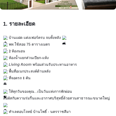
1. รายละเอียด
บ้านแฝด แต่งเฟอร์ครบ จบทั้งหลัง
พท.ใช้สอย 75 ตารางเมตร
𝟐 ห้องนอน
ห้องน้ำแยกส่วนเปียก-แห้ง
𝘓𝘪𝘷𝘪𝘯𝘨 𝘙𝘰𝘰𝘮 พร้อมส่วนรับประทานอาหาร
พื้นที่อเนกประสงค์ด้านหลัง
ที่จอดรถ 𝟏 คัน
ให้ทุกวันของคุณ...เป็นวันแห่งการพักผ่อน
สัมผัสกับความร่มรื่นและอากาศบริสุทธิ์ด้วยสวนสาธารณะขนาดใหญ่
ทำเลตอบโจทย์ บ้านโพธิ์ - นครราชสีมา